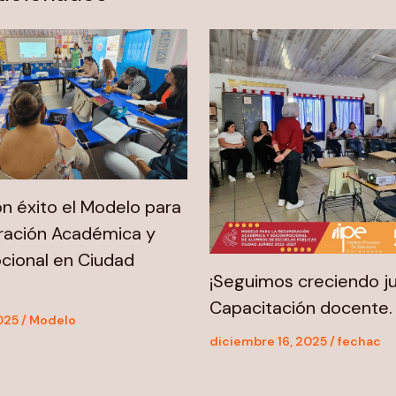
n éxito el Modelo para
ración Académica y
cional en Ciudad
¡Seguimos creciendo ju
Capacitación docente.
2025
/
Modelo
diciembre 16, 2025
/
fechac