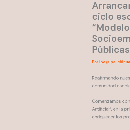
Arranca
ciclo es
“Modelo
Socioem
Públicas
Por
ipe@ipe-chihua
Reafirmando nuest
comunidad escola
Comenzamos con l
Artificial”, en la
enriquecer los p