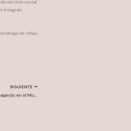
de servicio social
se integran
ndizaje de niñas,
SIGUIENTE
¡Continuamos trabajando en el Modelo para la recuperación académica y socioemocional!