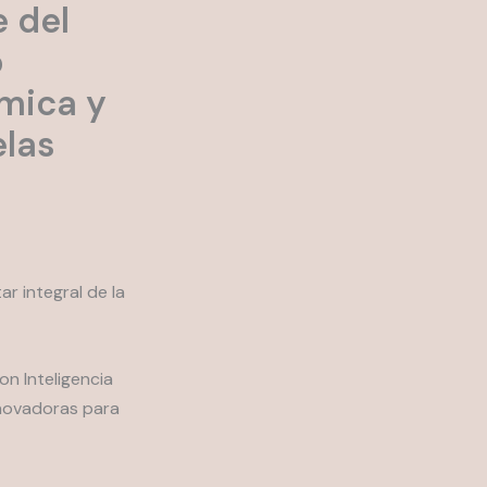
 del
o
mica y
las
r integral de la
n Inteligencia
innovadoras para